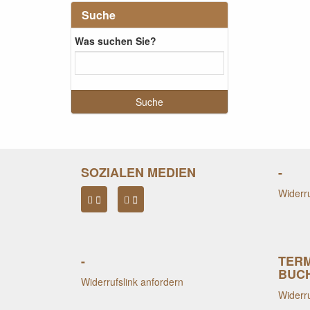
Suche
Was suchen Sie?
SOZIALEN MEDIEN
-
Widerru
-
TER
BUC
Widerrufslink anfordern
Widerru