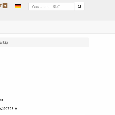
0
Suche
arbig
St.
AZ50758 E