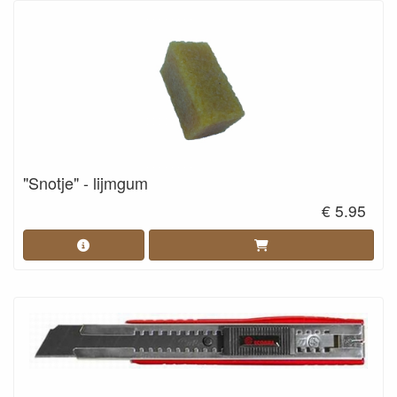
"Snotje" - lijmgum
€ 5.95