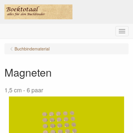
Menu
Buchbindematerial
Magneten
1,5 cm
6 paar