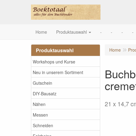
Home
Produktauswahl
-
-
-
-
Produktauswahl
Home
Pro
Workshops und Kurse
Buchbl
Neu in unserem Sortiment
creme
Gutschein
DIY-Bausatz
21 x 14,7 c
Nähen
Messen
Schneiden
Falzbeine