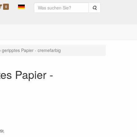
0
Suche
 geripptes Papier - cremefarbig
es Papier -
St.