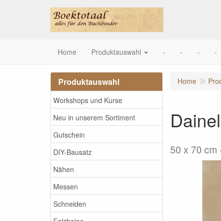
Home
Produktauswahl
-
-
-
-
Produktauswahl
Home
Pro
Workshops und Kurse
Dainel
Neu in unserem Sortiment
Gutschein
50 x 70 cm
DIY-Bausatz
Nähen
Messen
Schneiden
Falzbeine