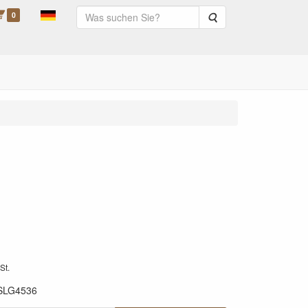
0
Suche
St.
SLG4536