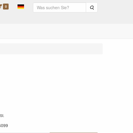
0
Suche
St.
4099