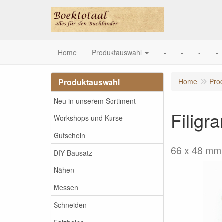
Home
Produktauswahl
-
-
-
-
Produktauswahl
Home
Pro
Neu in unserem Sortiment
Filigr
Workshops und Kurse
Gutschein
66 x 48 mm 
DIY-Bausatz
Nähen
Messen
Schneiden
Falzbeine