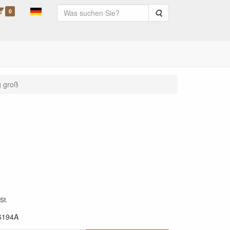
0
Suche
g groß
St.
6194A