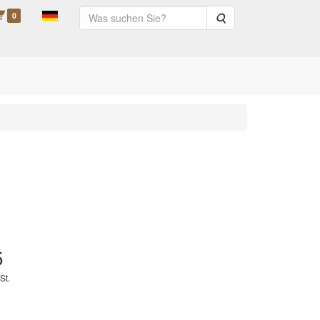
0
Suche
5
St.