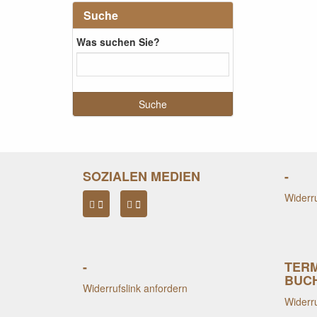
Suche
Was suchen Sie?
SOZIALEN MEDIEN
-
Widerru
-
TER
BUC
Widerrufslink anfordern
Widerru