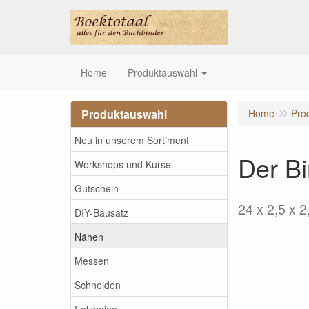
Home
Produktauswahl
-
-
-
-
Produktauswahl
Home
Pro
Neu in unserem Sortiment
Der B
Workshops und Kurse
Gutschein
24 x 2,5 x 
DIY-Bausatz
Nähen
Messen
Schneiden
Falzbeine