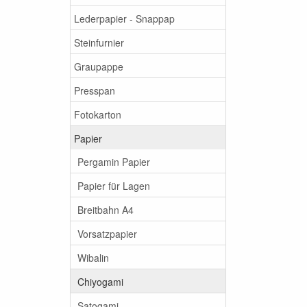
Lederpapier - Snappap
Steinfurnier
Graupappe
Presspan
Fotokarton
Papier
Pergamin Papier
Papier für Lagen
Breitbahn A4
Vorsatzpapier
Wibalin
Chiyogami
Satogami