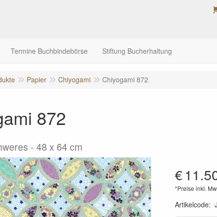
Termine Buchbindebörse
Stiftung Bucherhaltung
dukte
Papier
Chiyogami
Chiyogami 872
gami 872
hweres - 48 x 64 cm
€
11.5
*Preise inkl. Mw
Artikelcode
: