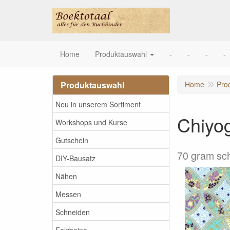
Home
Produktauswahl
-
-
-
-
Produktauswahl
Home
Pro
Neu in unserem Sortiment
Chiyo
Workshops und Kurse
Gutschein
70 gram sc
DIY-Bausatz
Nähen
Messen
Schneiden
Falzbeine