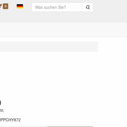
0
Suche
0
St.
JPPCHY872