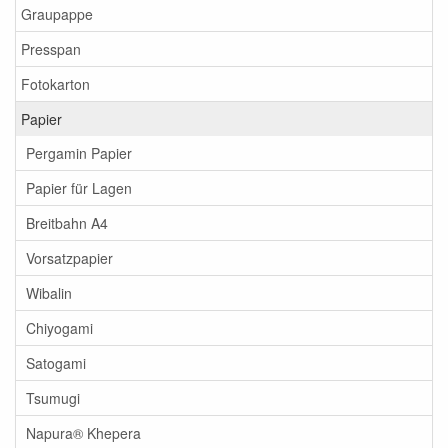
Graupappe
Presspan
Fotokarton
Papier
Pergamin Papier
Papier für Lagen
Breitbahn A4
Vorsatzpapier
Wibalin
Chiyogami
Satogami
Tsumugi
Napura® Khepera