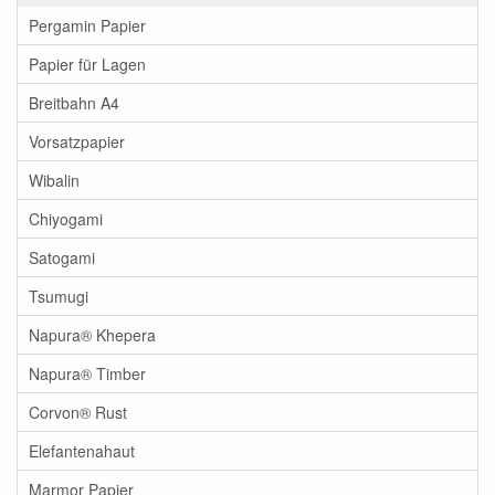
Pergamin Papier
Papier für Lagen
Breitbahn A4
Vorsatzpapier
Wibalin
Chiyogami
Satogami
Tsumugi
Napura® Khepera
Napura® Timber
Corvon® Rust
Elefantenahaut
Marmor Papier