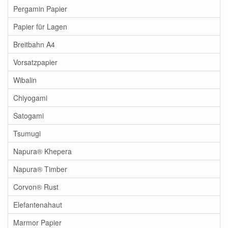
Pergamin Papier
Papier für Lagen
Breitbahn A4
Vorsatzpapier
Wibalin
Chiyogami
Satogami
Tsumugi
Napura® Khepera
Napura® Timber
Corvon® Rust
Elefantenahaut
Marmor Papier