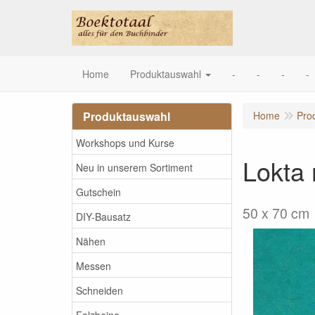
Home
Produktauswahl
-
-
-
-
Produktauswahl
Home
Pro
Workshops und Kurse
Lokta
Neu in unserem Sortiment
Gutschein
50 x 70 cm
DIY-Bausatz
Nähen
Messen
Schneiden
Falzbeine