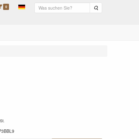
0
Suche
St.
P3BBL9