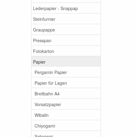
Lederpapier - Snappap
Steinfurnier
Graupappe
Presspan
Fotokarton
Papier
Pergamin Papier
Papier für Lagen
Breitbahn A4
Vorsatzpapier
Wibalin
Chiyogami
Satogami