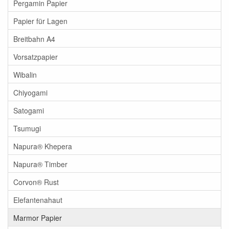
Pergamin Papier
Papier für Lagen
Breitbahn A4
Vorsatzpapier
Wibalin
Chiyogami
Satogami
Tsumugi
Napura® Khepera
Napura® Timber
Corvon® Rust
Elefantenahaut
Marmor Papier