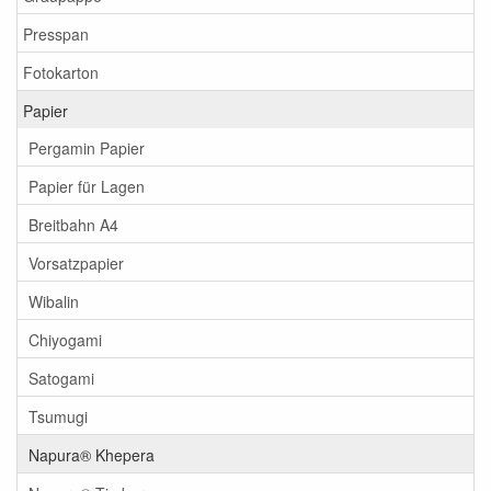
Presspan
Fotokarton
Papier
Pergamin Papier
Papier für Lagen
Breitbahn A4
Vorsatzpapier
Wibalin
Chiyogami
Satogami
Tsumugi
Napura® Khepera