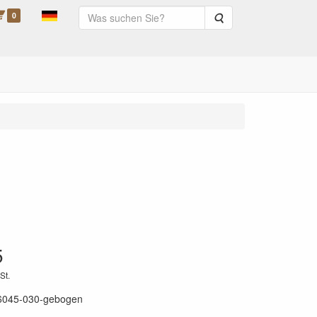
0
Suche
5
St.
6045-030-gebogen