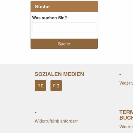
Suche
Was suchen Sie?
SOZIALEN MEDIEN
-
Widerru
-
TER
BUC
Widerrufslink anfordern
Widerru