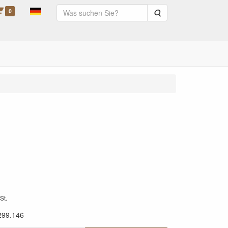
0
Suche
St.
299.146