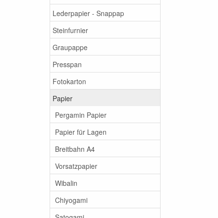
Lederpapier - Snappap
Steinfurnier
Graupappe
Presspan
Fotokarton
Papier
Pergamin Papier
Papier für Lagen
Breitbahn A4
Vorsatzpapier
Wibalin
Chiyogami
Satogami