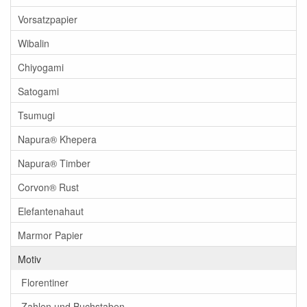
Vorsatzpapier
Wibalin
Chiyogami
Satogami
Tsumugi
Napura® Khepera
Napura® Timber
Corvon® Rust
Elefantenahaut
Marmor Papier
Motiv
Florentiner
Zahlen und Buchstaben