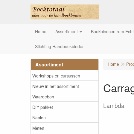
Home
Assortiment
Boekbindcentrum Ech
Stichting Handboekbinden
Assortiment
Home
Pro
Workshops en cursussen
Carra
Nieuw in het assortiment
Waardebon
Lambda
DIY-pakket
Naaien
Meten