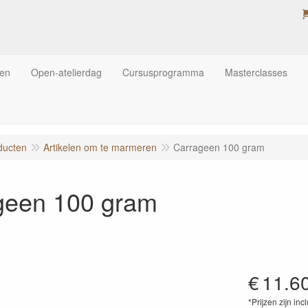
ten
Open-atelierdag
Cursusprogramma
Masterclasses
ducten
Artikelen om te marmeren
Carrageen 100 gram
geen 100 gram
€
11.6
*Prijzen zijn inc