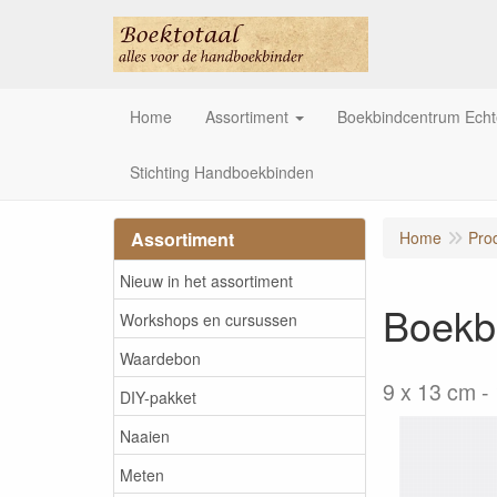
Home
Assortiment
Boekbindcentrum Ech
Stichting Handboekbinden
Assortiment
Home
Pro
Nieuw in het assortiment
Boekbl
Workshops en cursussen
Waardebon
9 x 13 cm - 
DIY-pakket
Naaien
Meten