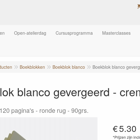
ten
Open-atelierdag
Cursusprogramma
Masterclasses
ducten
Boekblokken
Boekblok blanco
Boekblok blanco geverg
ok blanco gevergeerd - cre
120 pagina's - ronde rug - 90grs.
€
5.30
*Prijzen zijn inc