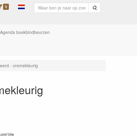
0
Zoeken
Agenda boekbindbeurzen
eerd - cremekleurig
mekleurig
lusief btw