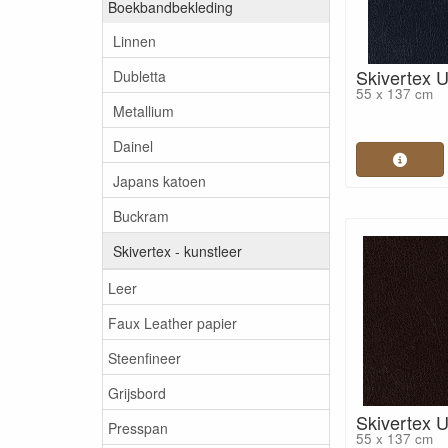
Boekbandbekleding
Linnen
Skivertex 
Dubletta
55 x 137 cm
Metallium
Dainel
Japans katoen
Buckram
Skivertex - kunstleer
Leer
Faux Leather papier
Steenfineer
Grijsbord
Skivertex 
Presspan
55 x 137 cm