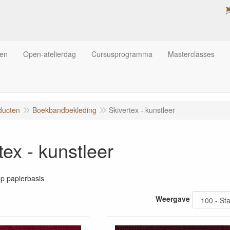
ten
Open-atelierdag
Cursusprogramma
Masterclasses
ducten
Boekbandbekleding
Skivertex - kunstleer
tex - kunstleer
op papierbasis
Weergave