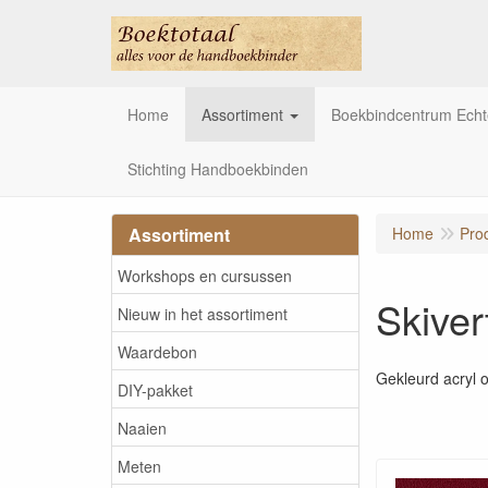
Home
Assortiment
Boekbindcentrum Ech
Stichting Handboekbinden
Assortiment
Home
Pro
Workshops en cursussen
Skiver
Nieuw in het assortiment
Waardebon
Gekleurd acryl 
DIY-pakket
Naaien
Meten