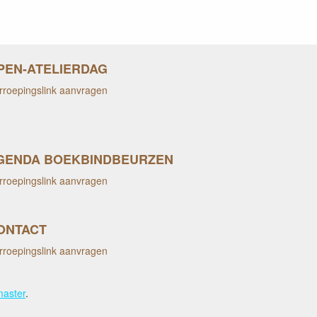
PEN-ATELIERDAG
rroepingslink aanvragen
GENDA BOEKBINDBEURZEN
rroepingslink aanvragen
ONTACT
rroepingslink aanvragen
aster
.