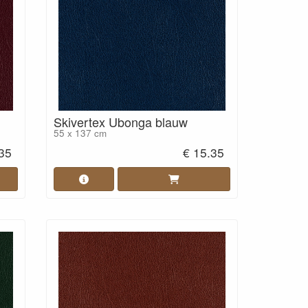
Skivertex Ubonga blauw
55 x 137 cm
.35
€ 15.35