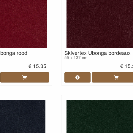
Ubonga rood
Skivertex Ubonga bordeaux
55 x 137 cm
€ 15.35
€ 15