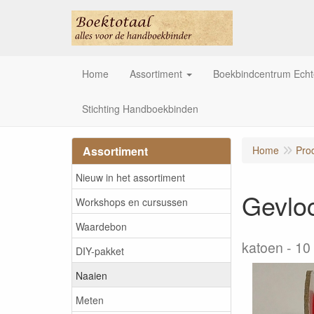
Home
Assortiment
Boekbindcentrum Ech
Stichting Handboekbinden
Assortiment
Home
Pro
Nieuw in het assortiment
Gevlo
Workshops en cursussen
Waardebon
katoen - 10
DIY-pakket
Naaien
Meten