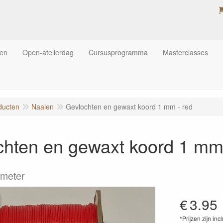
ten
Open-atelierdag
Cursusprogramma
Masterclasses
ducten
Naaien
Gevlochten en gewaxt koord 1 mm - red
chten en gewaxt koord 1 mm 
 meter
€
3.95
*Prijzen zijn inc