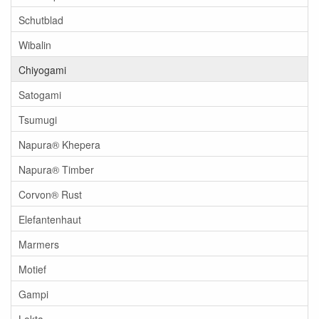
Schutblad
Wibalin
Chiyogami
Satogami
Tsumugi
Napura® Khepera
Napura® Timber
Corvon® Rust
Elefantenhaut
Marmers
Motief
Gampi
Lokta