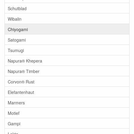
Schutblad
Wibalin
Chiyogami
Satogami
Tsumugi
Napura® Khepera
Napura® Timber
Corvon® Rust
Elefantenhaut
Marmers
Motief
Gampi
Lokta