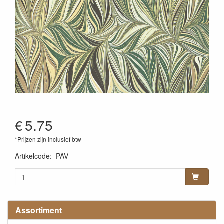
€
5.75
*Prijzen zijn inclusief btw
Artikelcode
:
PAV
Assortiment