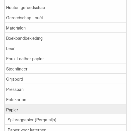
Houten gereedschap
Gereedschap Louët
Materialen
Boekbandbekleding
Leer
Faux Leather papier
Steenfineer
Grijsbord
Presspan
Fotokarton
Papier
Spinragpapier (Pergamijn)
Papier voor katernen