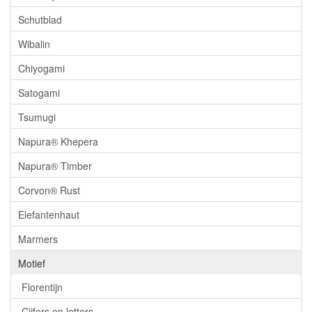
Schutblad
Wibalin
Chiyogami
Satogami
Tsumugi
Napura® Khepera
Napura® Timber
Corvon® Rust
Elefantenhaut
Marmers
Motief
Florentijn
Cijfers en letters