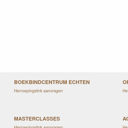
BOEKBINDCENTRUM ECHTEN
O
Herroepingslink aanvragen
He
MASTERCLASSES
A
Herroepingslink aanvragen
He