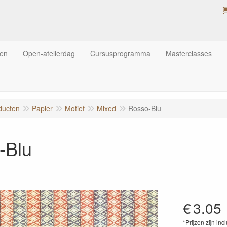
ten
Open-atelierdag
Cursusprogramma
Masterclasses
ducten
Papier
Motief
Mixed
Rosso-Blu
-Blu
€
3.05
*Prijzen zijn inc