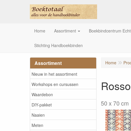
Home
Assortiment
Boekbindcentrum Ech
Stichting Handboekbinden
Assortiment
Home
Pro
Nieuw in het assortiment
Rosso
Workshops en cursussen
Waardebon
50 x 70 cm
DIY-pakket
Naaien
Meten