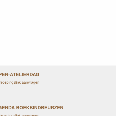
PEN-ATELIERDAG
rroepingslink aanvragen
GENDA BOEKBINDBEURZEN
rroepingslink aanvragen