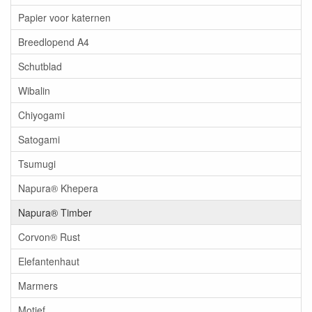
Papier voor katernen
Breedlopend A4
Schutblad
Wibalin
Chiyogami
Satogami
Tsumugi
Napura® Khepera
Napura® Timber
Corvon® Rust
Elefantenhaut
Marmers
Motief