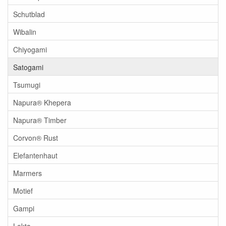
Schutblad
Wibalin
Chiyogami
Satogami
Tsumugi
Napura® Khepera
Napura® Timber
Corvon® Rust
Elefantenhaut
Marmers
Motief
Gampi
Lokta