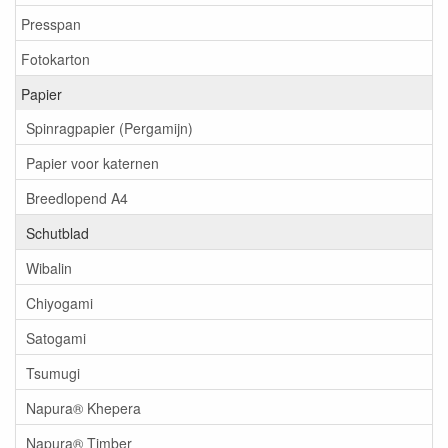
Presspan
Fotokarton
Papier
Spinragpapier (Pergamijn)
Papier voor katernen
Breedlopend A4
Schutblad
Wibalin
Chiyogami
Satogami
Tsumugi
Napura® Khepera
Napura® Timber