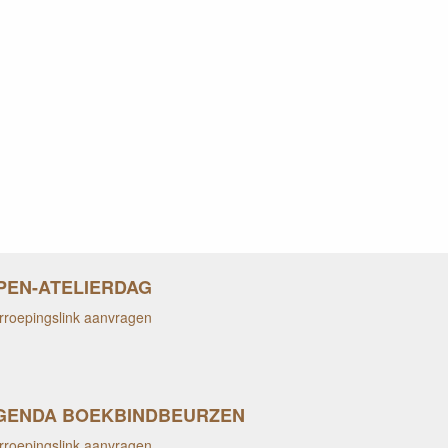
PEN-ATELIERDAG
rroepingslink aanvragen
GENDA BOEKBINDBEURZEN
rroepingslink aanvragen