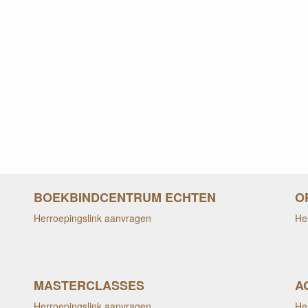
BOEKBINDCENTRUM ECHTEN
O
Herroepingslink aanvragen
He
MASTERCLASSES
A
Herroepingslink aanvragen
He