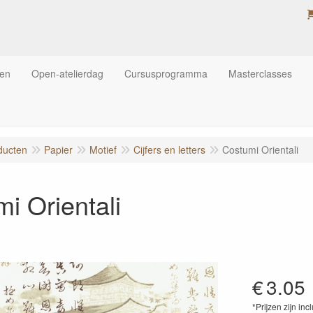
ten
Open-atelierdag
Cursusprogramma
Masterclasses
ducten
Papier
Motief
Cijfers en letters
Costumi Orientali
i Orientali
€
3.05
*Prijzen zijn inc