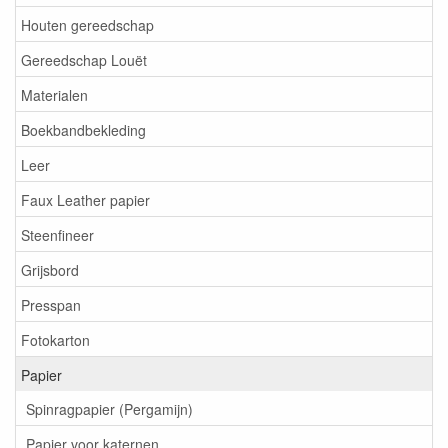
Houten gereedschap
Gereedschap Louët
Materialen
Boekbandbekleding
Leer
Faux Leather papier
Steenfineer
Grijsbord
Presspan
Fotokarton
Papier
Spinragpapier (Pergamijn)
Papier voor katernen