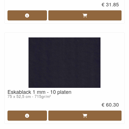
€ 31.85
Eskablack 1 mm - 10 platen
75 x 52,5 cm - 715gr/m²
€ 60.30