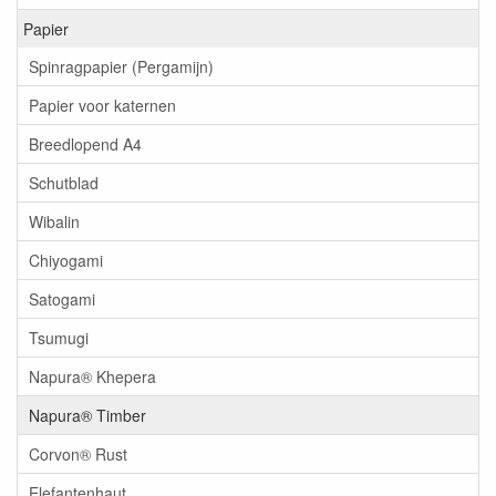
Papier
Spinragpapier (Pergamijn)
Papier voor katernen
Breedlopend A4
Schutblad
Wibalin
Chiyogami
Satogami
Tsumugi
Napura® Khepera
Napura® Timber
Corvon® Rust
Elefantenhaut